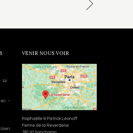
S
VENIR NOUS VOIR
– 14
rac –
Raphaëlle & Patrick Léonoff
Ferme de la Reverderie
ilien
78120 Sonchamp