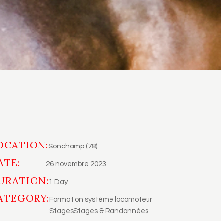
OCATION:
Sonchamp (78)
ATE:
26 novembre 2023
URATION:
1 Day
ATEGORY:
Formation système locomoteur
Stages
Stages & Randonnées