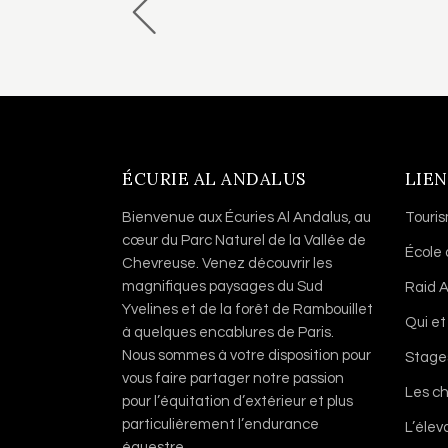
ÉCURIE AL ANDALUS
LIEN
Bienvenue aux Écuries Al Andalus, au
Touri
cœur du Parc Naturel de la Vallée de
École
Chevreuse. Venez découvrir les
magnifiques paysages du Sud
Raid A
Yvelines et de la forêt de Rambouillet
Qui et
à quelques encablures de Paris.
Nous sommes à votre disposition pour
Stage
vous faire partager notre passion
Les c
pour l’équitation d’extérieur et plus
particulièrement l’endurance
L’éle
équestre.