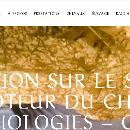
L
À PROPOS
PRESTATIONS
CHEVAUX
ÉLEVAGE
RAID 
ION SUR LE 
TEUR DU CH
HOLOGIES –