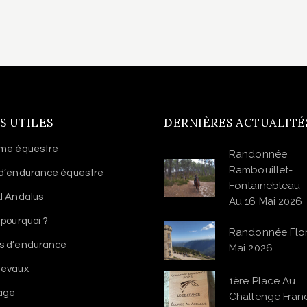
S UTILES
DERNIÈRES ACTUALITÉ
sme équestre
Randonnée
Rambouillet-
 d’endurance équestre
Fontainebleau 
l Andalus
Au 16 Mai 2026
 pourquoi ?
Randonnée Flo
s d’endurance
Mai 2026
hevaux
1ère Place Au
vage
Challenge Franc