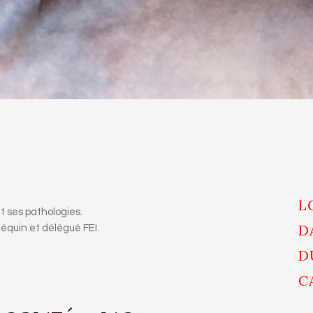
L
t ses pathologies.
D
équin et délégué FEI.
D
C