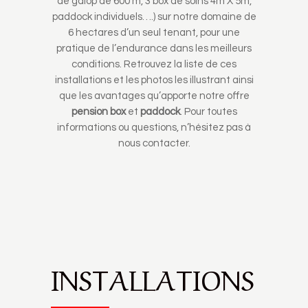
de galop de 600 m, 3 box de soins 4m X 5m,
paddock individuels….) sur notre domaine de
6 hectares d’un seul tenant, pour une
pratique de l’endurance dans les meilleurs
conditions. Retrouvez la liste de ces
installations et les photos les illustrant ainsi
que les avantages qu’apporte notre offre
pension
box
et
paddock
. Pour toutes
informations ou questions, n’hésitez pas à
nous
contacter
.
INSTALLATIONS