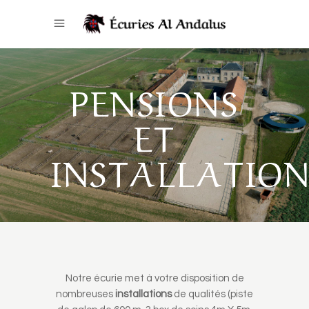
PENSIONS
ET
INSTALLATION
Notre écurie met à votre disposition de
nombreuses
installations
de qualités (piste