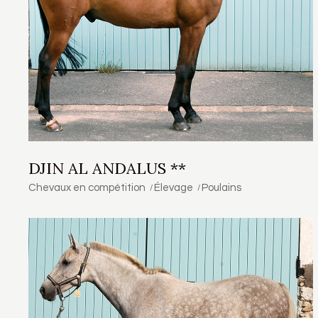
DJIN AL ANDALUS **
Chevaux en compétition
Élevage
Poulains