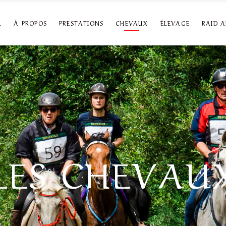
L
À PROPOS
PRESTATIONS
CHEVAUX
ÉLEVAGE
RAID 
LES CHEVAU