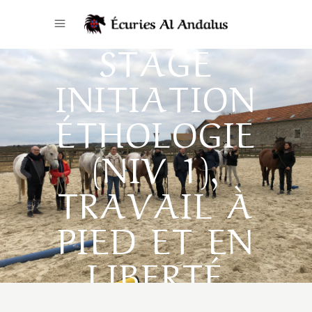
STAGE
INITIATION
ÉTHOLOGIE
(NIV 1),
TRAVAIL À
PIED ET EN
LIBERTÉ