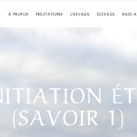
L
À PROPOS
PRESTATIONS
CHEVAUX
ÉLEVAGE
RAID 
NITIATION É
(SAVOIR 1)