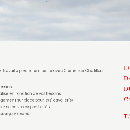
L
, travail à pied et en liberté avec Clémence Chatillon
D
ession.
D
isé en fonction de vos besoins.
C
gement sur place pour le(s) cavalier(s).
r selon vos disponibilités.
ace le jour même)
T