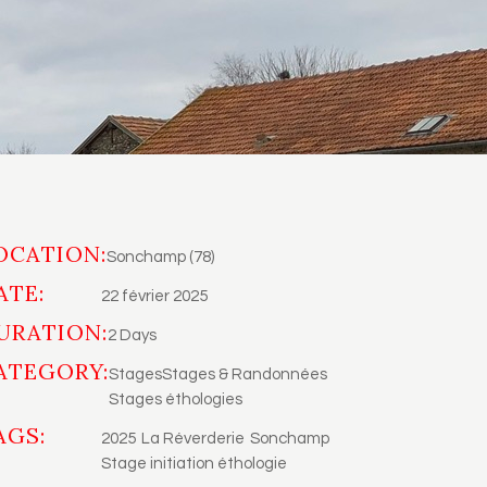
OCATION:
Sonchamp (78)
ATE:
22 février 2025
URATION:
2 Days
ATEGORY:
Stages
Stages & Randonnées
Stages éthologies
AGS:
2025
La Réverderie
Sonchamp
Stage initiation éthologie