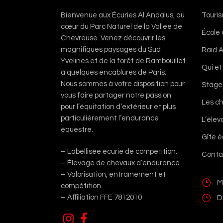
Bienvenue aux Écuries Al Andalus, au
Touri
cœur du Parc Naturel de la Vallée de
École
Chevreuse. Venez découvrir les
magnifiques paysages du Sud
Raid A
Yvelines et de la forêt de Rambouillet
Qui et
à quelques encablures de Paris.
Nous sommes à votre disposition pour
Stage
vous faire partager notre passion
Les c
pour l’équitation d’extérieur et plus
particulièrement l’endurance
L’éle
équestre.
Gîte 
– Labellisée écurie de compétition.
Conta
– Élevage de chevaux d’endurance.
– Valorisation, entraînement et
M
compétition.
– Affiliation FFE 7812010
D