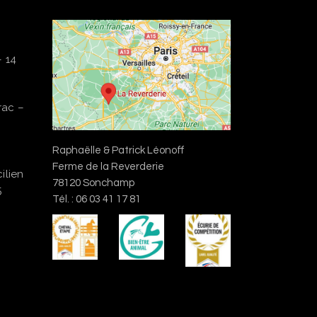
– 14
rac –
Raphaëlle & Patrick Léonoff
Ferme de la Reverderie
ilien
78120 Sonchamp
5
Tél. : 06 03 41 17 81