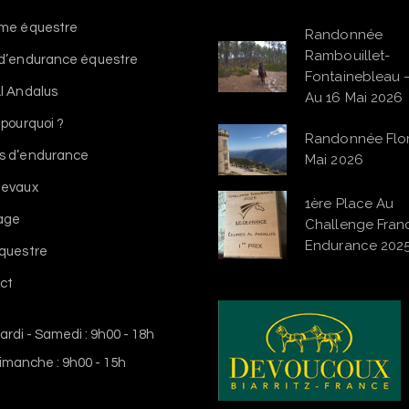
sme équestre
Randonnée
Rambouillet-
 d’endurance équestre
Fontainebleau 
l Andalus
Au 16 Mai 2026
 pourquoi ?
Randonnée Flo
s d’endurance
Mai 2026
hevaux
1ère Place Au
vage
Challenge Franc
Endurance 202
équestre
ct
ardi - Samedi : 9h00 - 18h
imanche : 9h00 - 15h