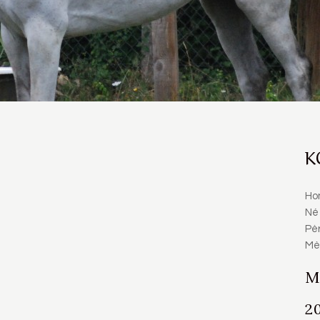
K
Ho
Né
Pèr
Mèr
M
2