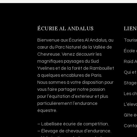
ÉCURIE AL ANDALUS
LIEN
Bienvenue aux Écuries Al Andalus, au
Touri
cœur du Parc Naturel de la Vallée de
École
Chevreuse. Venez découvrir les
magnifiques paysages du Sud
Raid A
Yvelines et de la forêt de Rambouillet
Qui et
à quelques encablures de Paris.
Nous sommes à votre disposition pour
Stage
vous faire partager notre passion
Les c
pour l’équitation d’extérieur et plus
particulièrement l’endurance
L’éle
équestre.
Gîte 
– Labellisée écurie de compétition.
Conta
– Élevage de chevaux d’endurance.