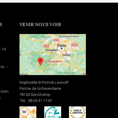
S
VENIR NOUS VOIR
– 14
rac –
Raphaëlle & Patrick Léonoff
Ferme de la Reverderie
ilien
78120 Sonchamp
5
Tél. : 06 03 41 17 81