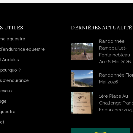
S UTILES
DERNIÈRES ACTUALITÉ
sme équestre
Randonnée
Rambouillet-
 d’endurance équestre
Fontainebleau 
l Andalus
Au 16 Mai 2026
 pourquoi ?
Randonnée Flo
s d’endurance
Mai 2026
hevaux
1ère Place Au
vage
Challenge Franc
Endurance 202
équestre
ct