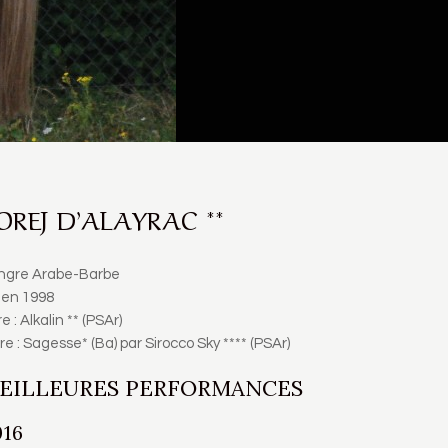
OREJ D’ALAYRAC **
ngre Arabe-Barbe
 en 1998
e : Alkalin ** (PSAr)
e : Sagesse* (Ba) par Sirocco Sky **** (PSAr)
EILLEURES PERFORMANCES
016