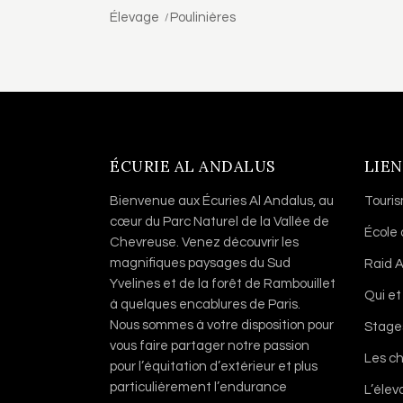
Élevage
Poulinières
ÉCURIE AL ANDALUS
LIEN
Bienvenue aux Écuries Al Andalus, au
Touri
cœur du Parc Naturel de la Vallée de
École
Chevreuse. Venez découvrir les
magnifiques paysages du Sud
Raid A
Yvelines et de la forêt de Rambouillet
Qui et
à quelques encablures de Paris.
Nous sommes à votre disposition pour
Stage
vous faire partager notre passion
Les c
pour l’équitation d’extérieur et plus
particulièrement l’endurance
L’éle