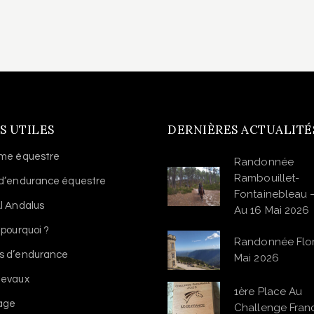
S UTILES
DERNIÈRES ACTUALITÉ
sme équestre
Randonnée
Rambouillet-
 d’endurance équestre
Fontainebleau 
l Andalus
Au 16 Mai 2026
 pourquoi ?
Randonnée Flo
s d’endurance
Mai 2026
hevaux
1ère Place Au
vage
Challenge Franc