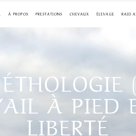
L
À PROPOS
PRESTATIONS
CHEVAUX
ÉLEVAGE
RAID 
ÉTHOLOGIE (
AIL À PIED 
LIBERTÉ