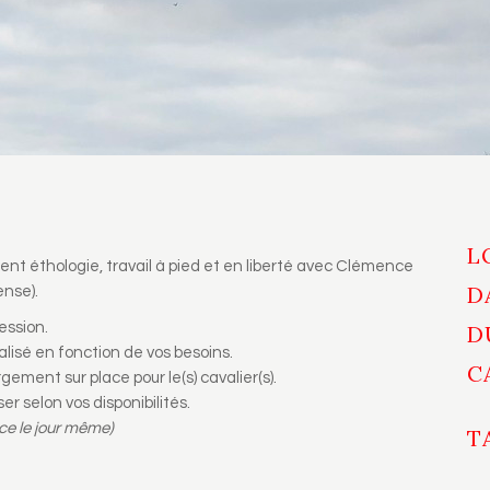
L
t éthologie, travail à pied et en liberté avec Clémence
D
ense).
ession.
D
isé en fonction de vos besoins.
C
gement sur place pour le(s) cavalier(s).
r selon vos disponibilités.
ace le jour même)
T