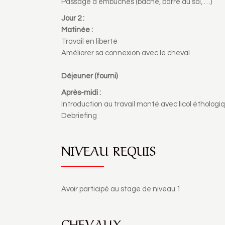
Passage d’embûches (bâche, barre au sol, …)
Jour 2 :
Matinée :
Travail en liberté
Améliorer sa connexion avec le cheval
Déjeuner (fourni)
Après-midi :
Introduction au travail monté avec licol éthologi
Debriefing
NIVEAU REQUIS
Avoir participé au stage de niveau 1
CHEVAUX