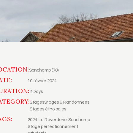
OCATION:
Sonchamp (78)
ATE:
10 février 2024
URATION:
2 Days
ATEGORY:
Stages
Stages & Randonnées
Stages éthologies
AGS:
2024
La Réverderie
Sonchamp
Stage perfectionnement