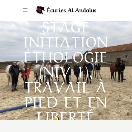
STAGE
INITIATION
ÉTHOLOGIE
(NIV 1),
TRAVAIL À
PIED ET EN
LIBERTÉ