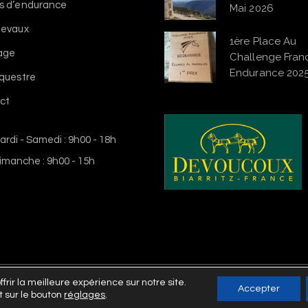
s d’endurance
Mai 2026
hevaux
1ère Place Au
vage
Challenge Franc
Endurance 202
équestre
ct
ardi - Samedi : 9h00 - 18h
imanche : 9h00 - 15h
frir la meilleure expérience sur notre site.
© 2021 Écuries Al Andalus, Tous
Accepter
t sur le bouton
réglages
.