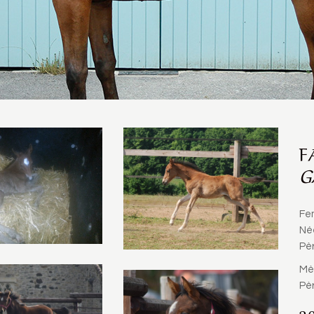
F
G
Fe
Né
Pèr
Mè
Pèr