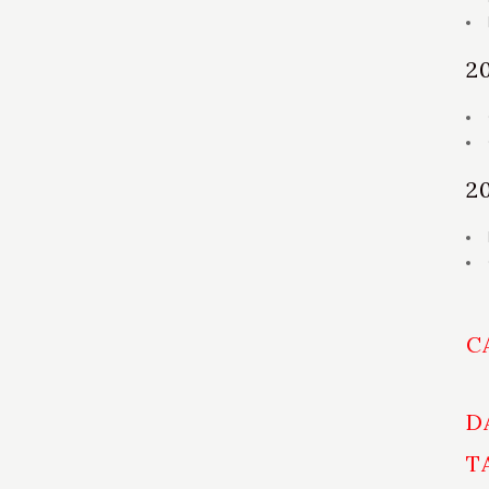
2
2
C
D
T