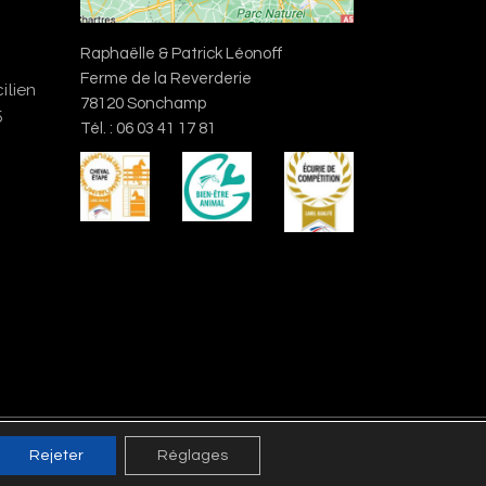
Raphaëlle & Patrick Léonoff
Ferme de la Reverderie
ilien
78120 Sonchamp
5
Tél. : 06 03 41 17 81
 droits réservés.
Mentions légales
.
Crédits
.
Rejeter
Réglages