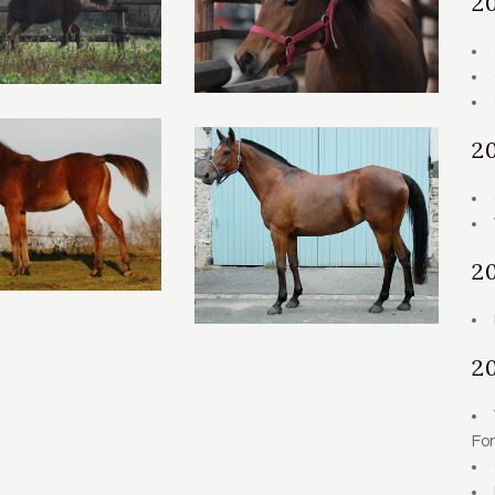
2
2
2
2
Fon