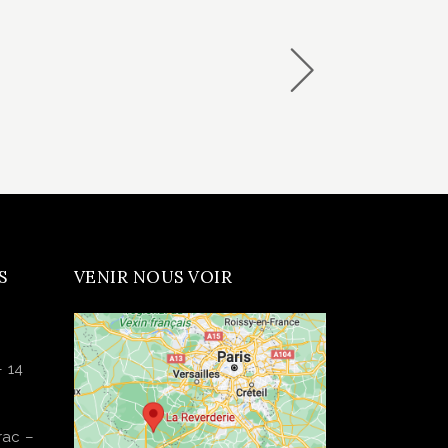
S
VENIR NOUS VOIR
– 14
rac –