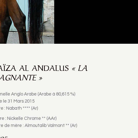
AÏZA AL ANDALUS
« LA
AGNANTE »
melle Anglo Arabe (Arabe à 80,615 %)
e le 31 Mars 2015
e : Nabath **** (Ar)
re :
Nickelle Chrome ** (AAr)
e de mère : Almoutalib Valmont ** (Ar)