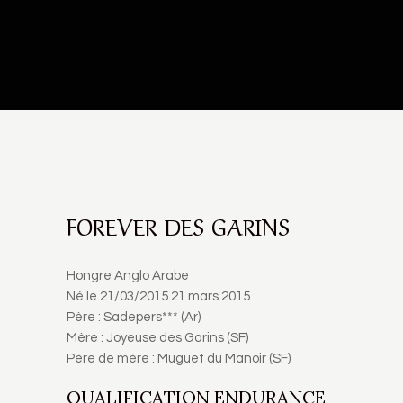
FOREVER DES GARINS
Hongre Anglo Arabe
Né le
21/03/2015
21 mars 2015
Père :
Sadepers***
(Ar)
Mère :
Joyeuse des Garins
(SF)
Père de mère : Muguet du Manoir (SF)
QUALIFICATION ENDURANCE