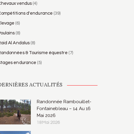
Chevaux vendus
(4)
Compétitions d'endurance
(39)
Élevage
(6)
oulains
(8)
aid Al Andalus
(8)
Randonnées & Tourisme équestre
(7)
Stages endurance
(5)
DERNIÈRES ACTUALITÉS
Randonnée Rambouillet-
Fontainebleau – 14 Au 16
Mai 2026
18 Mai 2026