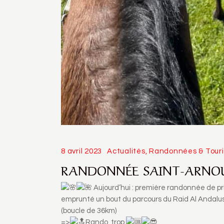
8 avril 2023
Actualités
,
Randonnées & Tour
RANDONNÉE SAINT-ARNOUL
Aujourd’hui : première randonnée de p
emprunté un bout du parcours du Raid Al Andalu
(boucle de 36km)
=>
Rando, trop