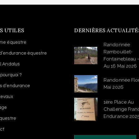
S UTILES
DERNIÈRES ACTUALITÉ
sme équestre
Randonnée
Rambouillet-
 d’endurance équestre
Fontainebleau 
l Andalus
Au 16 Mai 2026
 pourquoi ?
Randonnée Flo
s d’endurance
Mai 2026
hevaux
1ère Place Au
vage
Challenge Franc
Endurance 202
équestre
ct