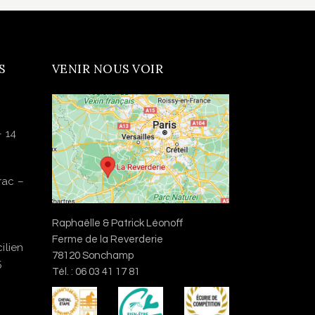
S
VENIR NOUS VOIR
– 14
rac –
Raphaëlle & Patrick Léonoff
Ferme de la Reverderie
ilien
78120 Sonchamp
5
Tél. : 06 03 41 17 81