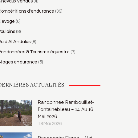
Chevaux vendus
(4)
Compétitions d'endurance
(39)
Élevage
(6)
oulains
(8)
aid Al Andalus
(8)
Randonnées & Tourisme équestre
(7)
Stages endurance
(5)
DERNIÈRES ACTUALITÉS
Randonnée Rambouillet-
Fontainebleau – 14 Au 16
Mai 2026
18 Mai 2026