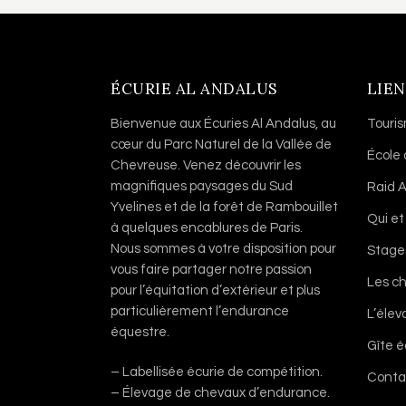
ÉCURIE AL ANDALUS
LIEN
Bienvenue aux Écuries Al Andalus, au
Touri
cœur du Parc Naturel de la Vallée de
École
Chevreuse. Venez découvrir les
magnifiques paysages du Sud
Raid A
Yvelines et de la forêt de Rambouillet
Qui et
à quelques encablures de Paris.
Nous sommes à votre disposition pour
Stage
vous faire partager notre passion
Les c
pour l’équitation d’extérieur et plus
particulièrement l’endurance
L’éle
équestre.
Gîte 
– Labellisée écurie de compétition.
Conta
– Élevage de chevaux d’endurance.