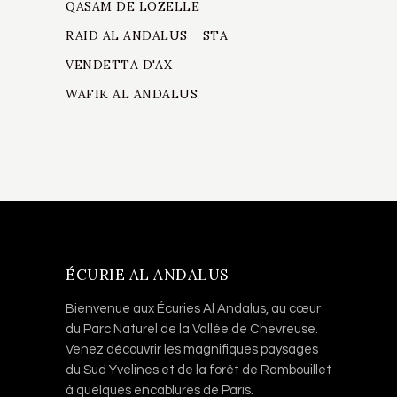
QASAM DE LOZELLE
RAID AL ANDALUS
STA
VENDETTA D'AX
WAFIK AL ANDALUS
ÉCURIE AL ANDALUS
Bienvenue aux Écuries Al Andalus, au cœur
du Parc Naturel de la Vallée de Chevreuse.
Venez découvrir les magnifiques paysages
du Sud Yvelines et de la forêt de Rambouillet
à quelques encablures de Paris.