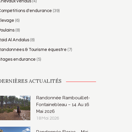
Chevaux vendus
(4)
Compétitions d'endurance
(39)
Élevage
(6)
oulains
(8)
aid Al Andalus
(8)
Randonnées & Tourisme équestre
(7)
Stages endurance
(5)
DERNIÈRES ACTUALITÉS
Randonnée Rambouillet-
Fontainebleau – 14 Au 16
Mai 2026
18 Mai 2026