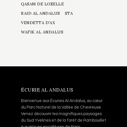
QASAM DE LOZELLE
RAID AL ANDALUS
STA
VENDETTA D'AX
WAFIK AL ANDALUS
ÉCURIE AL ANDALUS
Bienvenue aux Écuries Al Andalus, au cœur
du Parc Naturel de la Vallée de Chevreuse.
Venez découvrir les magnifiques paysages
du Sud Yvelines et de la forêt de Rambouillet
à quelques encablures de Paris.