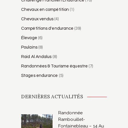
Challenge Francilien Endurance
(10)
Chevaux en compétition
(1)
Chevaux vendus
(4)
Compétitions d'endurance
(39)
Élevage
(6)
Poulains
(8)
Raid Al Andalus
(8)
Randonnées & Tourisme équestre
(7)
Stages endurance
(5)
DERNIÈRES ACTUALITÉS
Randonnée
Rambouillet-
Fontainebleau – 14 Au