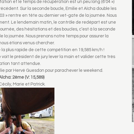
tation et le temps de récupération est un peu long (6’04 »)
précédent. Sur la seconde boucle, Emilie et Aîcha double les
03 » rentre en tête au dernier vet-gate de la journée. Nous
jument. Le lendemain matin, le contrôle de redépart est une
a journée, des hésitations et des boucles, c’est à la seconde
de la journée. Nous prenons notre temps pour assurer la
 nous étions venus chercher.
 la plus rapide de cette compétition en 19,585 km/h !
voit le président de jury lever la main et valider cette très
tation tant attendue.
milie par Hervé Guesdon pour parachever le weekend.
Aïcha: 2ème (V: 15,589)
Cécily, Marie et Patrick.