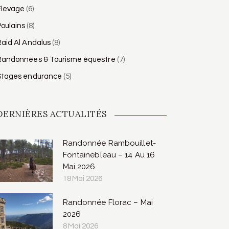
Élevage
(6)
oulains
(8)
aid Al Andalus
(8)
Randonnées & Tourisme équestre
(7)
Stages endurance
(5)
DERNIÈRES ACTUALITÉS
Randonnée Rambouillet-
Fontainebleau – 14 Au 16
Mai 2026
18 Mai 2026
Randonnée Florac – Mai
2026
8 Mai 2026