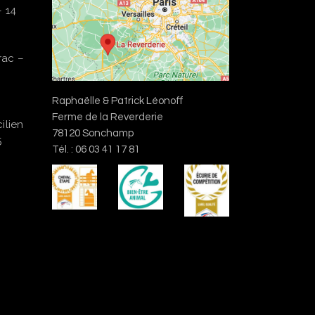
– 14
rac –
Raphaëlle & Patrick Léonoff
Ferme de la Reverderie
ilien
78120 Sonchamp
5
Tél. : 06 03 41 17 81