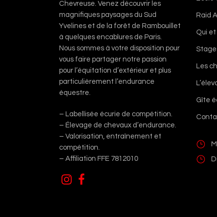
Chevreuse. Venez découvrir les
magnifiques paysages du Sud
Raid A
Yvelines et de la forêt de Rambouillet
Qui et
à quelques encablures de Paris.
Nous sommes à votre disposition pour
Stage
vous faire partager notre passion
Les c
pour l’équitation d’extérieur et plus
particulièrement l’endurance
L’éle
équestre.
Gîte 
– Labellisée écurie de compétition.
Conta
– Élevage de chevaux d’endurance.
– Valorisation, entraînement et
M
compétition.
– Affiliation FFE 7812010
D