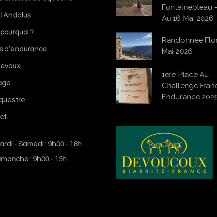
Fontainebleau 
l Andalus
Au 16 Mai 2026
 pourquoi ?
Randonnée Flo
s d’endurance
Mai 2026
hevaux
1ère Place Au
vage
Challenge Franc
Endurance 202
équestre
ct
ardi - Samedi : 9h00 - 18h
imanche : 9h00 - 15h