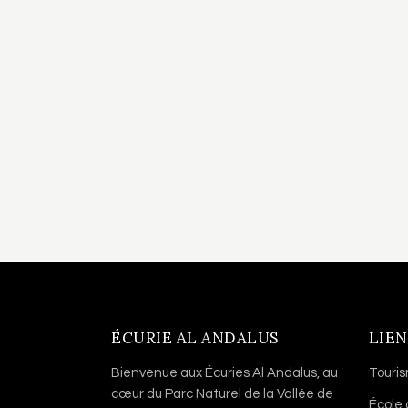
ÉCURIE AL ANDALUS
LIEN
Bienvenue aux Écuries Al Andalus, au
Touri
cœur du Parc Naturel de la Vallée de
École