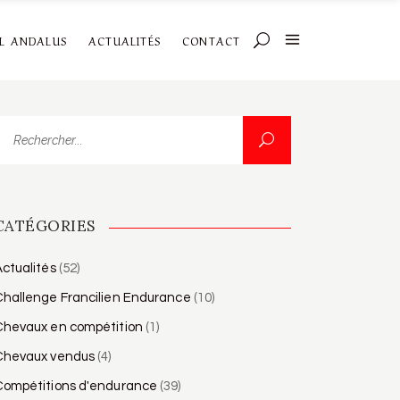
AL ANDALUS
ACTUALITÉS
CONTACT
echercher...
CATÉGORIES
ctualités
(52)
Challenge Francilien Endurance
(10)
Chevaux en compétition
(1)
Chevaux vendus
(4)
Compétitions d'endurance
(39)