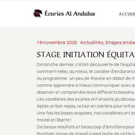
ACCUEI
19 novembre 2023
Actualités
,
Stages endu
STAGE INITIATION ÉQUIT
Dimanche dernier, c’était découverte de l’équit
comment relier, au mieux, le cavalier d’enduranc
Au programme : un peu de théorie en début de 
comme apprendre à mieux communiquer avec son 
observer et comprendre leurs différents besoins 
Les cavalières des écuries ont ensuite pu découvri
Après un bon repas, retour en carrière pour retrav
Une fois les bases acquises, nos cavalières ont 
travail en liberté !
De beaux résultats et beaucoup d’émotions pour 
Prochain stage de travail à pied (suite de cette 