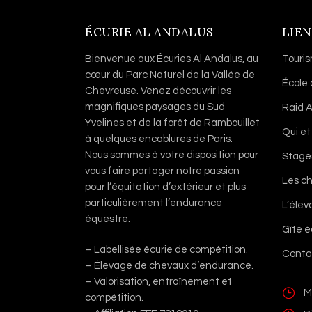
ÉCURIE AL ANDALUS
LIEN
Bienvenue aux Écuries Al Andalus, au
Touri
cœur du Parc Naturel de la Vallée de
École
Chevreuse. Venez découvrir les
magnifiques paysages du Sud
Raid A
Yvelines et de la forêt de Rambouillet
Qui et
à quelques encablures de Paris.
Nous sommes à votre disposition pour
Stage
vous faire partager notre passion
Les c
pour l’équitation d’extérieur et plus
particulièrement l’endurance
L’éle
équestre.
Gîte 
– Labellisée écurie de compétition.
Conta
– Élevage de chevaux d’endurance.
– Valorisation, entraînement et
M
compétition.