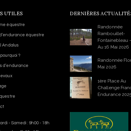
S UTILES
DERNIÈRES ACTUALITÉ
sme équestre
Randonnée
Rambouillet-
 d’endurance équestre
Fontainebleau 
l Andalus
Au 16 Mai 2026
 pourquoi ?
Randonnée Flo
s d’endurance
Mai 2026
hevaux
1ère Place Au
vage
Challenge Franc
Endurance 202
équestre
ct
ardi - Samedi : 9h00 - 18h