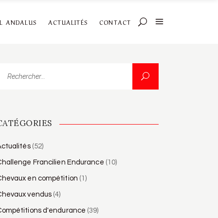
AL ANDALUS
ACTUALITÉS
CONTACT
echercher...
CATÉGORIES
ctualités
(52)
Challenge Francilien Endurance
(10)
Chevaux en compétition
(1)
Chevaux vendus
(4)
Compétitions d'endurance
(39)