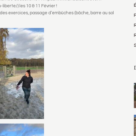
-liberte/
) les 10 & 11 Février !
es exercices, passage d’embûches (bâche, barre au sol
P
R