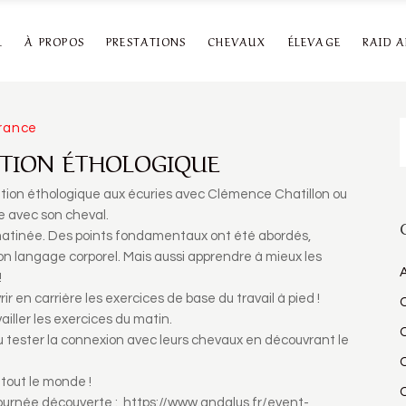
L
À PROPOS
PRESTATIONS
CHEVAUX
ÉLEVAGE
RAID 
R
rance
ATION ÉTHOLOGIQUE
ation éthologique aux écuries avec
Clémence Chatillon
ou
e avec son cheval.
matinée. Des points fondamentaux ont été abordés,
langage corporel. Mais aussi apprendre à mieux les
A
!
r en carrière les exercices de base du travail à pied !
ailler les exercices du matin.
pu tester la connexion avec leurs chevaux en découvrant le
tout le monde !
journée découverte :
https://www.andalus.fr/event-