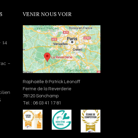
S
VENIR NOUS VOIR
– 14
rac –
Raphaëlle & Patrick Léonoff
Ferme de la Reverderie
ilien
78120 Sonchamp
5
Tél. : 06 03 41 17 81