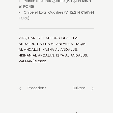
Marion et Garek Qualifié
(V: 12,214 km/h
et FC 45)
Chloé et Izya : Qualifiée
(V: 12,214 km/h et
FC 53)
2022
,
GAREK EL NEFOUS
,
GHALIB AL
ANDALUS
,
HABIBA AL ANDALUS
,
HAQIM
AL ANDALUS
,
HASNA AL ANDALUS
,
HISHAM AL ANDALUS
,
IZYA AL ANDALUS
,
PALMARÈS 2022
Précédent
Suivant